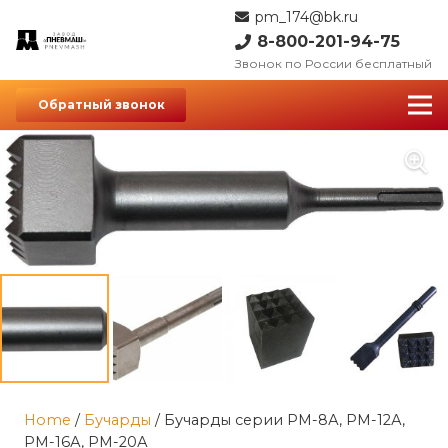
pm_174@bk.ru
8-800-201-94-75
Звонок по России бесплатный
Обратный звонок
Home
/
Бучарды
/ Бучарды серии РМ-8А, РМ-12А,
РМ-16А, РМ-20А