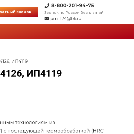
8-800-201-94-75
ратный звонок
Звонок по России бесплатный
pm_174@bk.ru
4126, ИП4119
 4126, ИП4119
нным технологиям из
ХС) с последующей термообработкой (HRC